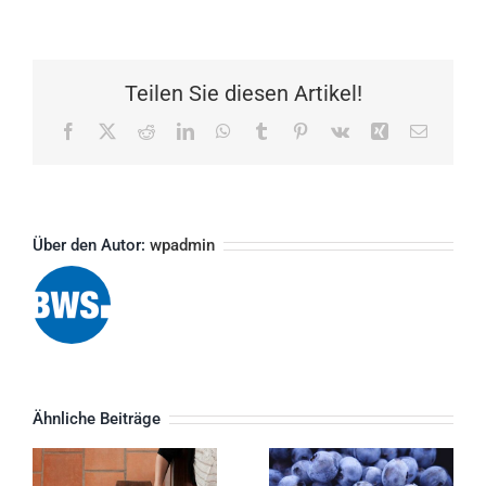
gravi
risus
eget
Teilen Sie diesen Artikel!
Facebook
Twitter
Reddit
LinkedIn
WhatsApp
Tumblr
Pinterest
Vk
Xing
E-
Mail
Über den Autor:
wpadmin
Aliquam
Fusce cursus
congue
dolor sit amet
Ähnliche Beiträge
semper metus