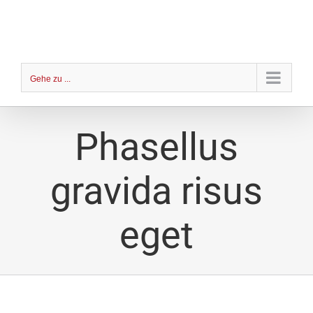
Zum
Inhalt
springen
Gehe zu ...
Phasellus
gravida risus
eget