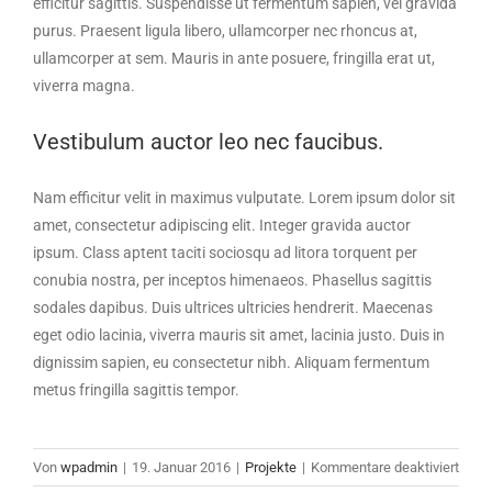
efficitur sagittis. Suspendisse ut fermentum sapien, vel gravida
purus. Praesent ligula libero, ullamcorper nec rhoncus at,
ullamcorper at sem. Mauris in ante posuere, fringilla erat ut,
viverra magna.
Vestibulum auctor leo nec faucibus.
Nam efficitur velit in maximus vulputate. Lorem ipsum dolor sit
amet, consectetur adipiscing elit. Integer gravida auctor
ipsum. Class aptent taciti sociosqu ad litora torquent per
conubia nostra, per inceptos himenaeos. Phasellus sagittis
sodales dapibus. Duis ultrices ultricies hendrerit. Maecenas
eget odio lacinia, viverra mauris sit amet, lacinia justo. Duis in
dignissim sapien, eu consectetur nibh. Aliquam fermentum
metus fringilla sagittis tempor.
für
Von
wpadmin
|
19. Januar 2016
|
Projekte
|
Kommentare deaktiviert
Phas