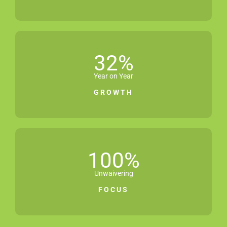
32
%
Year on Year
GROWTH
100
%
Unwaivering
FOCUS