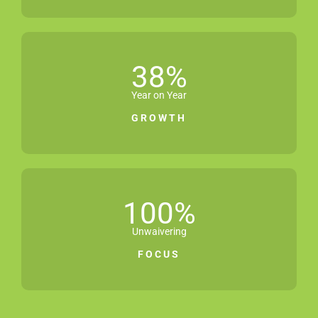
38
%
Year on Year
GROWTH
100
%
Unwaivering
FOCUS