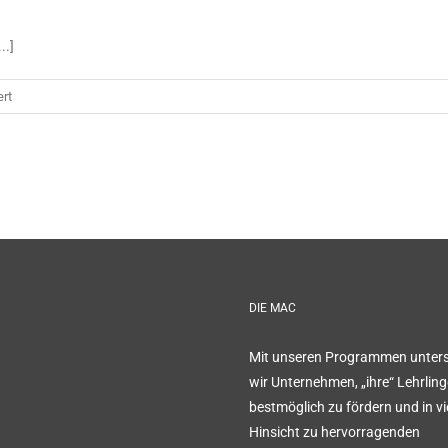
..]
für
rt
Phasellus
gravida
risus
eget
DIE MAC
Mit unseren Programmen unter
wir Unternehmen, „ihre“ Lehrling
bestmöglich zu fördern und in vi
Hinsicht zu hervorragenden