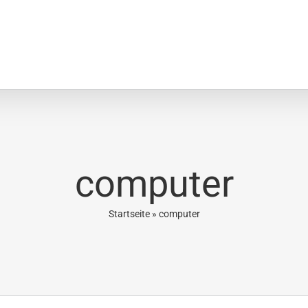
Phasellus gravida risus eget
Projekte
computer
Startseite
»
computer